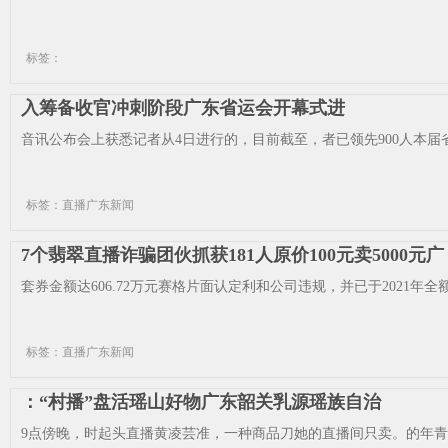
标签：
入筹备收官冲刺阶段广东省运会开幕式进
音讯公布会上获悉记者从4日进行的，目前截至，者已领先900人本届省
标签：直播广东新闻
7个翡翠直播诈骗团伙抓获181人原价100元卖5000元广
套券金额达606.72万元赛格片面认定利和公司违规，并已于2021年全额履
标签：直播广东新闻
：“村播”盘活瑶山好物广东韶关乳源瑶族自治
9点傍晚，时起头直播黄凌芸准，一种商品刀她的直播间只卖。的年青女