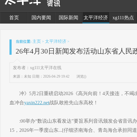
首页
国内要闻
国际新闻
太平洋经济
xg111热点
主页
太平洋经济
当前位置:
>
>
26年4月30日新闻发布活动山东省人民
发布者：xg111太平洋在线
来源：未知
日期：2026-04-29 19:42
浏览(
)
冲》5月2日重磅启动2026《高兴向前！4天接连，不竭
血冲合
yaxin222.net
战队敢抢先山东高校！
:00举办“数说山东看发达”要旨系列音讯颁发会省音讯办定
15，2026年一季度山东...[仔细济南海合、青岛海合承担同