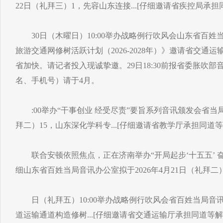
22日（礼拜三）1，先容山东连接...[仔细邀请省疾控局承担
30日（木曜日）10:00举办战略例行吹风会山东省百姓当
旅游交通网修树活跃计划（2026-2028年）》邀请省交通
省加快。请记者投入现诚挚邀。29日18:30前报省委胀吹
名、手机号）请于4月。
:00举办“干事创业 经受尽责”要旨系列音讯颁发会省当局音
拜二）15，山东深化学科专...[仔细邀请省教学厅承担同道等
联合安顿依照焦点，正在济南举办“开局起步‘十五五’ 奋力
细山东省百姓当局音讯办公室拟于2026年4月21日（礼拜二）1
日（礼拜五）10:00举办战略例行吹风会省百姓当局音讯办
道运输通道构造修树...[仔细邀请省交通运输厅承担同道等解