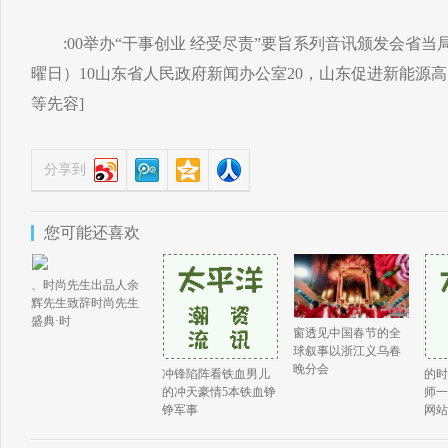
:00举办“干事创业 经受尽责”要旨系列音讯颁发会省当局音
曜日）10山东省人民政府新闻办公室20，山东促进新能源高.
等先容]
分享到
您可能还喜欢
、时尚先生出品人余
辉先生致辞时尚先生
盛典·时
窗透见中国春节的全
球叙事以浙江义乌春
晚分会
冲锋陷阵看铁血男儿
的时
的冲天豪情5本铁血铮
师一
铮军事
网站