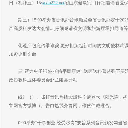
日（礼拜五）15
yaxin222.net
绍山东健康完...[仔细邀请省医
期三）15:00举办省音讯办音讯颁发会省音讯办定于202
产高质料发达大会情...[仔细邀请省文明和旅游厅承担同道等先
化遗产包庇传承诈骗 更好担负起新时间的文明使林武调
加紧史册文命
展“帮力屯子强盛 护佑平民康健” 送医送科普暨强下层
政协教科卫体委员会赴兰陵县开动
线》（）、拨打音讯热线念爆料？请登录《阳光连，@
鲁网官方微博（。告白热线齐鲁网，作伙伴诚邀合。
0:00举办“干事创业 经受尽责”要旨系列音讯颁发勾当省百