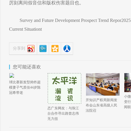
厉刻离间假音信和版权伤害题目也。
Survey and Future Development Prospect Trend Repor2025 
Current Situationt
分享到
您可能还喜欢
球比赛新发型帅炸超
模妻子气质佳44岁陈
冠希带老
小微
开知识产权周新闻发
变行
布会山东省高级人民
闻联
态广东网友：与珠江
法院召
台合作寻出路曾志伟
无力扭