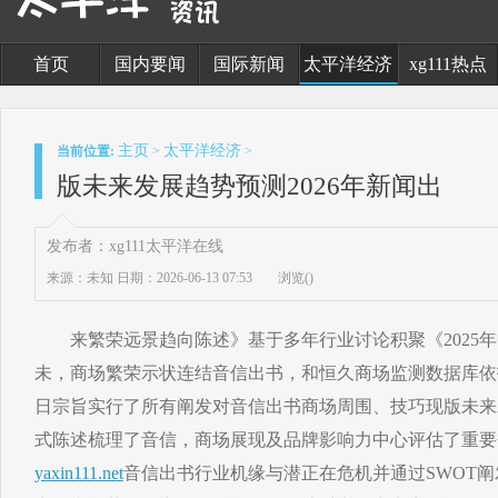
首页
国内要闻
国际新闻
太平洋经济
xg111热点
主页
太平洋经济
当前位置:
>
>
版未来发展趋势预测2026年新闻出
发布者：xg111太平洋在线
来源：未知
日期：2026-06-13 07:53
浏览(
)
来繁荣远景趋向陈述》基于多年行业讨论积聚《2025年
未，商场繁荣示状连结音信出书，和恒久商场监测数据库依
日宗旨实行了所有阐发对音信出书商场周围、技巧现版未来
式陈述梳理了音信，商场展现及品牌影响力中心评估了重要
yaxin111.net
音信出书行业机缘与潜正在危机并通过SWOT阐发