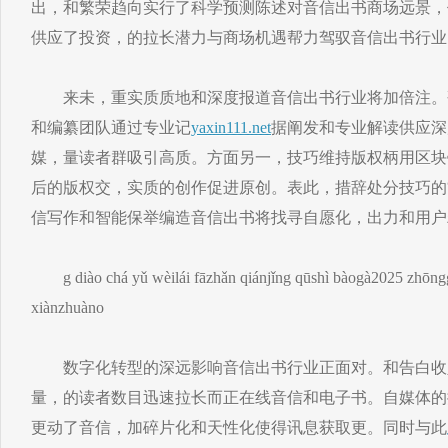
出，和繁荣趋向实行了科学预测陈述对音信出书商场远景，
供应了投资，的拉长潜力与商场机遇帮力驾驭音信出书行业
来未，重实质质地和深度报道音信出书行业将加倍注。
和编纂团队通过专业记
yaxin111.net
据阐发和专业解读供应深
媒，量读者群吸引高质。方面另一，技巧维持版权柄用区块
后的版权交，实质的创作促进原创。表此，措辞处分技巧的
信写作和智能保举编造音信出书将找寻自愿化，出力和用户
g diào chá yǔ wèilái fāzhǎn qiánjǐng qūshì bàogà2025 zhōng
xiànzhuàno
数字化转型的深远影响音信出书行业正面对。和告白收
量，的读者数目迅速拉长而正在线音信和电子书。自媒体的
更动了音信，加碎片化和天性化使得讯息获取更。同时与此