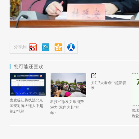
分享到
您可能还喜欢
关注7大看点中超新赛
季
麦麦提江将执法北京
科技+”激发文旅消费
国安对阵大连人中超
潜力“双向奔赴”的一
篮球
第27轮第
年：
热爱