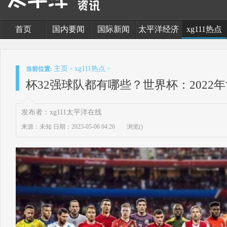
首页
国内要闻
国际新闻
太平洋经济
xg111热点
主页
xg111热点
当前位置:
>
>
杯32强球队都有哪些？世界杯：2022
发布者：xg111太平洋在线
来源：未知
日期：2023-05-06 04:26
浏览(
)