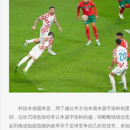
科技本领最终是，用了越位半主动本领本届宇宙杯初度启
回，位吹罚得愈加经常让本届宇宙杯的越，得断断续续但竞
起到推进如故阻挠的效率关于足球竞争自己的竞技究，未知