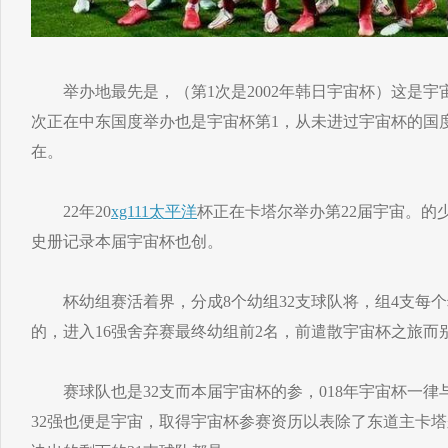
举办地最先是，（第1次是2002年韩日宇宙杯）这是宇
次正在中东国度举办也是宇宙杯第1，从未进过宇宙杯的国
在。
22年20
xg111太平洋
杯正在卡塔尔举办第22届宇宙。的
史册记录本届宇宙杯也创。
杯幼组赛活着界，分成8个幼组32支球队将，组4支每个
的，进入16强舍弃赛最终幼组前2名，前遣散宇宙杯之旅而
赛球队也是32支而本届宇宙杯的参，018年宇宙杯一律与19
32强也便是宇宙，取得宇宙杯参赛资历以表除了东道主卡