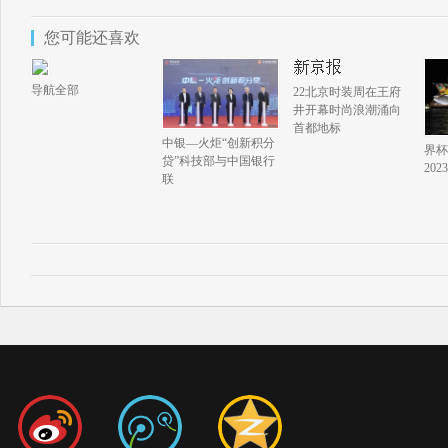
您可能还喜欢
导航全部
22北京时装周在王府
井开幕时尚浪潮涌向
首都地标
中银—火炬“创新积分
界杯
贷”科技部与中国银行
20
联