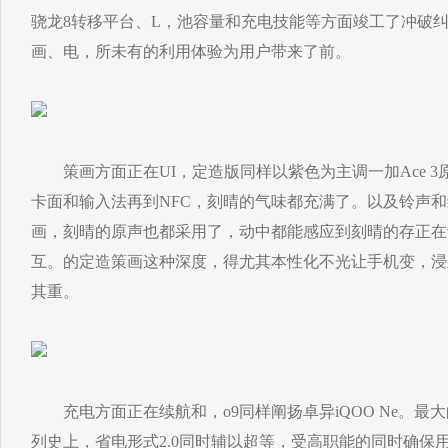
骁龙8转移平台、L，池容量和充电技能等方面竣工了冲破
画、电，所未有的利用体验为用户带来了前。
策画方面正在UI，定造版同样以紫色为主调一加Ace 3
卡面和输入法再到NFC，刻晴的气味都充满了。以及铃声
画，刻晴的原声也都采用了，动中都能感应到刻晴的存正在
互。的定造策画这种深度，得尤其本性化不光让手机变，浸
其重。
充电方面正在续航和，o9同样阐扬卓异iQOO Ne。最大的5
列史上，省电形式2.0同时辅以超等，受高职能的同时确保