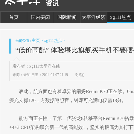
首页
国内要闻
国际新闻
太平洋经济
xg111热点
主页
xg111热点
当前位置:
>
>
“低价高配” 体验堪比旗舰买手机不要瞎
发布者：xg111太平洋在线
来源：未知
日期：2024-04-07 21:19
浏览(
)
表此，航方面也有着卓异的阐扬Redmi K70正在续。0m
疾充支撑120，方数据遵照官，钟即可充满电仅需18分。
能方面正在性，了第二代骁龙8转移平台Redmi K70搭
+4+3 CPU架构联合新一代的高能效1，坚实的根底为其打下