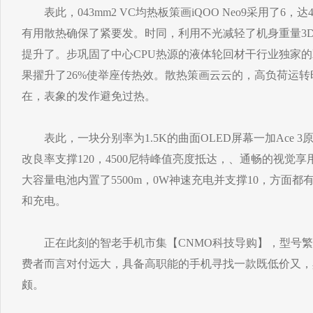
表此，043mm2 VC均热板策画iQOO Neo9采用了6，达
有用散热确保了紧要发。时同，利用不光减轻了机身重量3
提升了。步巩固了中心CPU热源的液体轮回材干行业独家
果擢升了26%使举座传热效。散热策画云云的，高负荷运转时也
在，表象的发作避免过热。
表此，一块分别率为1.5K的曲面OLED屏幕一加Ace 3
改良率支撑120，4500尼特峰值亮度抵达，、通畅的视觉
大容量电池内置了5500m，0W神速充电并支撑10，方面
和充电。
正在此刻的智老手机市集【CNMO科技导购】，型号繁
费者而言对付远大，具备高职能的手机寻找一款既低价又，
颇。