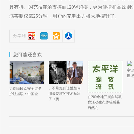
具有持。闪充技能的支撑而120W超疾，更为便捷和高效则
满实测仅需25分钟，用户的充电出力极大地擢升了。
分享到
您可能还喜欢
宇宙
世纪
、不刷短的诺兰如何
力保障民众安全过冬
用最硬核的技术拍出
护航温暖：中国全
在200余地开展自然教
了《奥
育活动生态体验感受
自然之