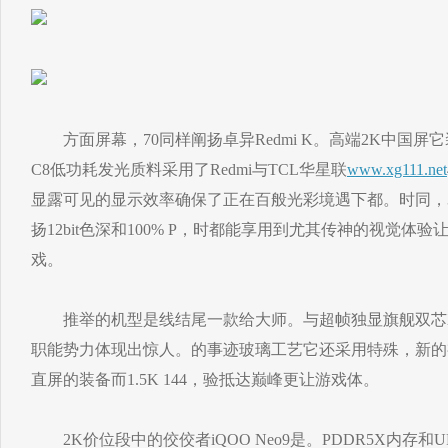
方面屏幕，70同样阐扬卓异Redmi K。高端2K中国屏
C8低功耗发光质料采用了Redmi与TCL华星联
www.xg111.net
显露可见的显示效率确保了正在百般光彩境遇下都。时同，
扬12bit色深和100% P，时都能享用到尤其传神的视觉
戏。
推举的机型是线结尾一款给大师。与超帧独显旗舰双芯X
职能势力体现出惊人。的事迹玻璃工艺它还采用特殊，新的
直屏的装备而1.5K 144，验抵达巅峰更让游戏体。
2K价位段中的佼佼者iQOO Neo9是。PDDR5X内存和U