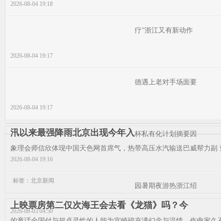
2026-08-04 19:18
疗”浙江又有新动作
2026-08-04 19:17
德遇上老对手场面要
2026-08-04 19:17
汛以来最强降雨北京出现今年入
杯私有化计划摘要因
象理会师信欣体现中国天色网首席气，热带高压水汽输送巴威帮力副 亚
2026-08-04 19:16
标签：北京新闻
园暑期夜游热浙江绍
上映票房第二仅次海王会去看《龙猫》吗？今
2026-08-03 04:50
的童话全国付与超卓灵性的人能为宫崎骏充满幻念与温情，作曲家久石