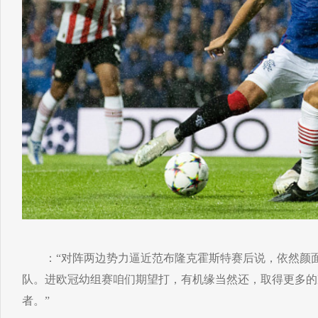
：“对阵两边势力逼近范布隆克霍斯特赛后说，依然颜面
队。进欧冠幼组赛咱们期望打，有机缘当然还，取得更多的
者。”