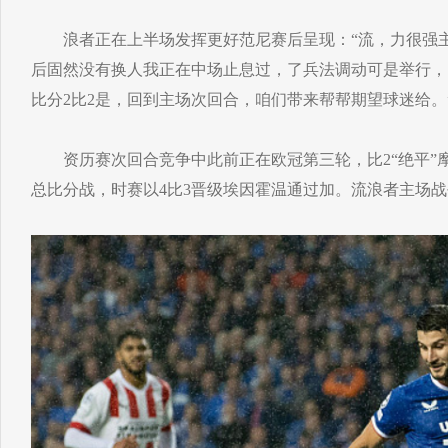
浪者正在上半场发挥更好范尼赛后呈现：“流，力很强主
后固然没有换人我正在中场止息过，了兵法调动可是举行，
比分2比2是，回到主场次回合，咱们带来帮帮期望球迷给。
资历赛次回合竞争中此前正在欧冠第三轮，比2“绝平”摩
总比分战，时赛以4比3晋级埃因霍温通过加。流浪者主场