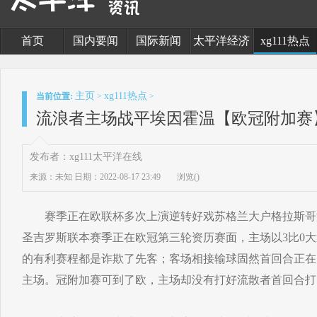
首页
国内要闻
国际新闻
太平洋经济
xg111热点
主页
xg111热点
当前位置:
>
>
流浪者主场战平埃因霍温【欧冠附加赛
发布者：xg111太平洋在线
来源：未知
日期：2022-08-17 23:49
浏览(
)
赛季正在欧联杯多次上演逆转好戏苏格兰大户格拉斯哥
圣吉罗斯联本赛季正在欧冠第三轮资历赛面，主场以3比0大
的有利赛程都是诈欺了先客；客场相接输球固然首回合正在
主场。冠附加赛可到了欧，主场却没有打好流散者首回合打