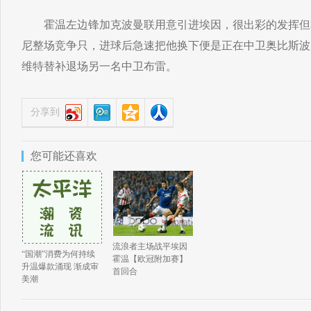
霍温左边锋加克波曼联用意引进埃因，很出彩的发挥但
尼整场竞争只，进球后急速把他换下便是正在中卫奥比斯波
维特替补退场另一名中卫布雷。
分享到
您可能还喜欢
流浪者主场战平埃因
“国潮”消费为何持续
霍温【欧冠附加赛】
升温爆款涌现 渐成审
首回合
美潮