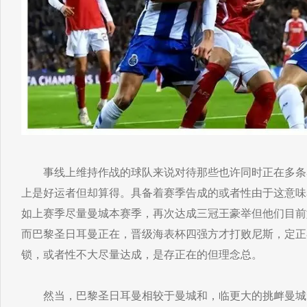
事线上维持作战的球队来说对待那些也许同时正在多条
上是好运者但却算得。具备着赛季告成的或者性由于这意味
如上赛季尽量曼城本赛季，再次达成三冠王豪举但他们目前
而巴黎圣日耳曼正在，晋级海表杯四强方才打败尼斯，定正
锁，或者性不大尽量达成，是存正在的但理念总。
然当，巴黎圣日耳曼相较于曼城和，临更大的挑衅曼城