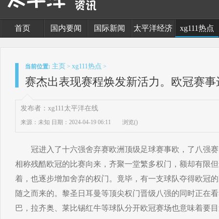
首页
国内要闻
国际新闻
太平洋经济
xg111热点
主页
xg111热点
当前位置:
>
>
赛杰出表现赛程焕发新活力。欧冠赛事
发布者：xg111太平洋在线
来源：未知
日期：2024-04-19 06:11
浏览(
)
冠进入了十六强舍弃赛欧洲顶级足球赛事欧，了八强赛
相称残酷欧冠的比赛向来，齐聚一堂繁多权门，额却有限但
着，也逐步增加舍弃的权门。竟毕，有一支球队夺得欧冠的
随之而来的。黎圣日耳曼等顶尖权门晋级八强的同时正在看
巴，拉齐奥、莱比锡红牛等球队分开欧冠赛场也意味着要目